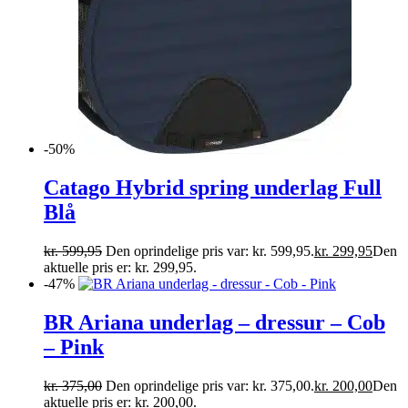
-50%
Catago Hybrid spring underlag Full
Blå
kr.
599,95
Den oprindelige pris var: kr. 599,95.
kr.
299,95
Den
aktuelle pris er: kr. 299,95.
-47%
BR Ariana underlag – dressur – Cob
– Pink
kr.
375,00
Den oprindelige pris var: kr. 375,00.
kr.
200,00
Den
aktuelle pris er: kr. 200,00.