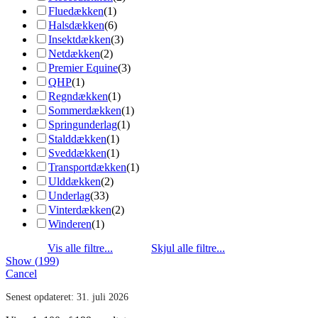
Fluedækken
(
1
)
Halsdækken
(
6
)
Insektdækken
(
3
)
Netdækken
(
2
)
Premier Equine
(
3
)
QHP
(
1
)
Regndækken
(
1
)
Sommerdækken
(
1
)
Springunderlag
(
1
)
Stalddækken
(
1
)
Sveddækken
(
1
)
Transportdækken
(
1
)
Ulddækken
(
2
)
Underlag
(
33
)
Vinterdækken
(
2
)
Winderen
(
1
)
Show
(
199
)
Cancel
Senest opdateret:
31. juli 2026