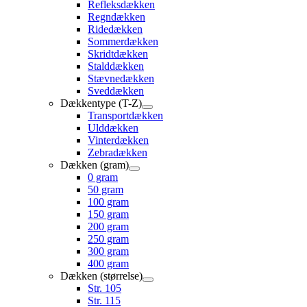
Refleksdækken
Regndækken
Ridedækken
Sommerdækken
Skridtdækken
Stalddækken
Stævnedækken
Sveddækken
Dækkentype (T-Z)
Transportdækken
Ulddækken
Vinterdækken
Zebradækken
Dækken (gram)
0 gram
50 gram
100 gram
150 gram
200 gram
250 gram
300 gram
400 gram
Dækken (størrelse)
Str. 105
Str. 115