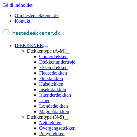
Gå til indholdet
Om hestedaekkener.dk
Kontakt
DÆKKENER
Dækkentype (A-M)
Coolerdækken
Dækkenundertrøje
Eksemdækken
Fleecedækken
Fluedækken
Halsdækken
Insektdækken
Islænderdækken
Liner
Lændedækken
Magnetdækken
Dækkentype (N-S)
Netdækken
Overgangsdækken
Ponydækken