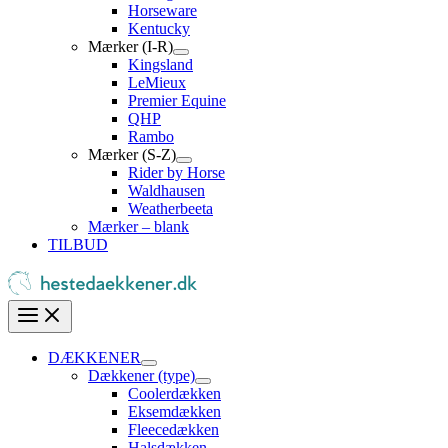
Horseware
Kentucky
Mærker (I-R)
Kingsland
LeMieux
Premier Equine
QHP
Rambo
Mærker (S-Z)
Rider by Horse
Waldhausen
Weatherbeeta
Mærker – blank
TILBUD
DÆKKENER
Dækkener (type)
Coolerdækken
Eksemdækken
Fleecedækken
Halsdækken