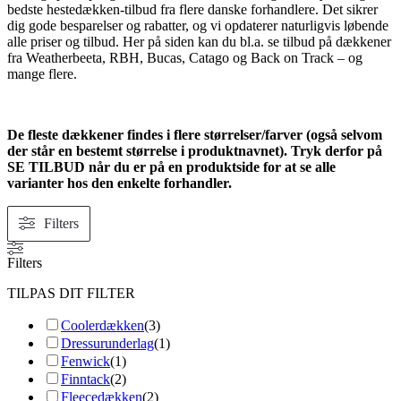
bedste hestedækken-tilbud fra flere danske forhandlere. Det sikrer
dig gode besparelser og rabatter, og vi opdaterer naturligvis løbende
alle priser og tilbud. Her på siden kan du bl.a. se tilbud på dækkener
fra Weatherbeeta, RBH, Bucas, Catago og Back on Track – og
mange flere.
De fleste dækkener findes i flere størrelser/farver (også selvom
der står en bestemt størrelse i produktnavnet). Tryk derfor på
SE TILBUD når du er på en produktside for at se alle
varianter hos den enkelte forhandler.
Filters
Filters
TILPAS DIT FILTER
Coolerdækken
(
3
)
Dressurunderlag
(
1
)
Fenwick
(
1
)
Finntack
(
2
)
Fleecedækken
(
2
)