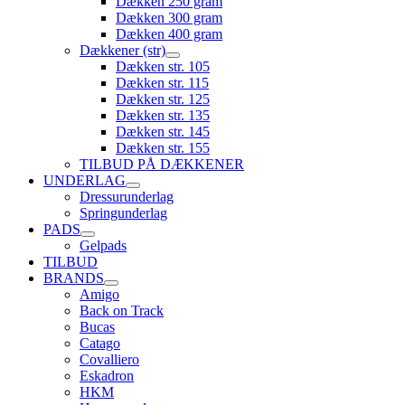
Dækken 250 gram
Dækken 300 gram
Dækken 400 gram
Dækkener (str)
Dækken str. 105
Dækken str. 115
Dækken str. 125
Dækken str. 135
Dækken str. 145
Dækken str. 155
TILBUD PÅ DÆKKENER
UNDERLAG
Dressurunderlag
Springunderlag
PADS
Gelpads
TILBUD
BRANDS
Amigo
Back on Track
Bucas
Catago
Covalliero
Eskadron
HKM