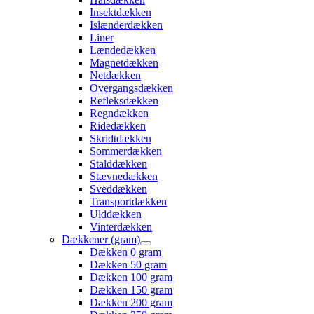
Insektdækken
Islænderdækken
Liner
Lændedækken
Magnetdækken
Netdækken
Overgangsdækken
Refleksdækken
Regndækken
Ridedækken
Skridtdækken
Sommerdækken
Stalddækken
Stævnedækken
Sveddækken
Transportdækken
Ulddækken
Vinterdækken
Dækkener (gram)
Dækken 0 gram
Dækken 50 gram
Dækken 100 gram
Dækken 150 gram
Dækken 200 gram