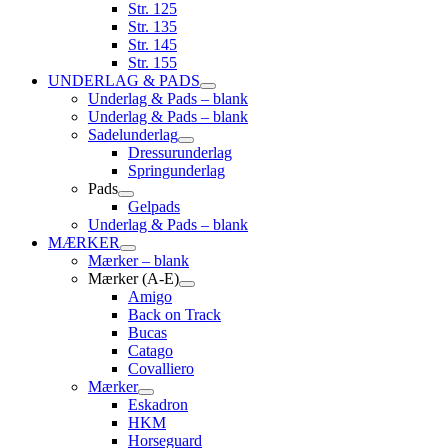
Str. 125
Str. 135
Str. 145
Str. 155
UNDERLAG & PADS
Underlag & Pads – blank
Underlag & Pads – blank
Sadelunderlag
Dressurunderlag
Springunderlag
Pads
Gelpads
Underlag & Pads – blank
MÆRKER
Mærker – blank
Mærker (A-E)
Amigo
Back on Track
Bucas
Catago
Covalliero
Mærker
Eskadron
HKM
Horseguard