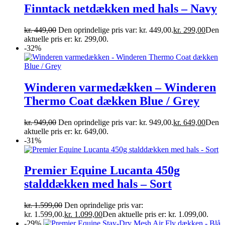
Finntack netdækken med hals – Navy
kr.
449,00
Den oprindelige pris var: kr. 449,00.
kr.
299,00
Den
aktuelle pris er: kr. 299,00.
-32%
Winderen varmedækken – Winderen
Thermo Coat dækken Blue / Grey
kr.
949,00
Den oprindelige pris var: kr. 949,00.
kr.
649,00
Den
aktuelle pris er: kr. 649,00.
-31%
Premier Equine Lucanta 450g
stalddækken med hals – Sort
kr.
1.599,00
Den oprindelige pris var:
kr. 1.599,00.
kr.
1.099,00
Den aktuelle pris er: kr. 1.099,00.
-29%