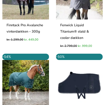
Finntack Pro Avalanche
Fenwick Liquid
vinterdækken – 300g
Titanium® stald &
cooler dækken
kr.
1.299,00
kr.
449,00
kr.
2.799,00
kr.
999,00
Den
Den
Den
Den
-54%
-50%
oprindelige
aktuelle
oprindelige
aktuelle
pris
pris
pris
pris
var:
er:
var:
er:
kr. 649,95.
kr. 299,95.
kr. 999,00.
kr. 499,00.