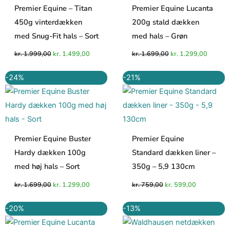
Premier Equine – Titan
Premier Equine Lucanta
450g vinterdækken
200g stald dækken
med Snug-Fit hals – Sort
med hals – Grøn
kr.
1.999,00
kr.
1.499,00
kr.
1.699,00
kr.
1.299,00
Den
Den
Den
Den
-24%
-21%
oprindelige
aktuelle
oprindelige
aktuelle
pris
pris
pris
pris
var:
er:
var:
er:
kr. 1.699,00.
kr. 1.299,00.
kr. 759,00.
kr. 599,00.
Premier Equine Buster
Premier Equine
Hardy dækken 100g
Standard dækken liner –
med høj hals – Sort
350g – 5,9 130cm
kr.
1.699,00
kr.
1.299,00
kr.
759,00
kr.
599,00
Den
Den
Den
Den
-20%
-13%
oprindelige
aktuelle
oprindelige
aktuelle
pris
pris
pris
pris
var:
er:
var:
er: