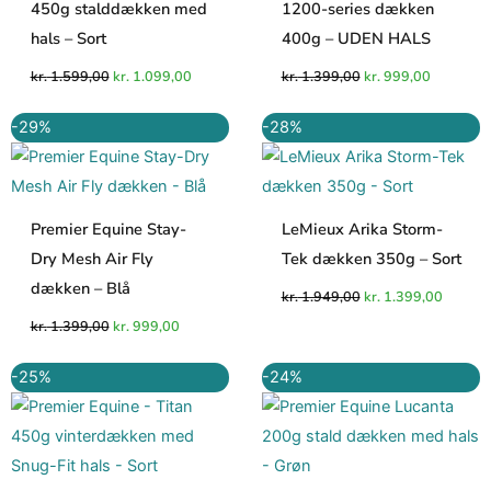
450g stalddækken med
1200-series dækken
hals – Sort
400g – UDEN HALS
kr.
1.599,00
kr.
1.099,00
kr.
1.399,00
kr.
999,00
Den
Den
Den
Den
-29%
-28%
oprindelige
aktuelle
oprindelige
aktuell
pris
pris
pris
pris
var:
er:
var:
er:
kr. 1.399,00.
kr. 999,00.
kr. 1.949,00.
kr. 1.3
Premier Equine Stay-
LeMieux Arika Storm-
Dry Mesh Air Fly
Tek dækken 350g – Sort
dækken – Blå
kr.
1.949,00
kr.
1.399,00
kr.
1.399,00
kr.
999,00
Den
Den
Den
Den
-25%
-24%
oprindelige
aktuelle
oprindelige
aktuell
pris
pris
pris
pris
var:
er:
var:
er:
kr. 1.999,00.
kr. 1.499,00.
kr. 1.699,00.
kr. 1.2