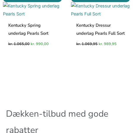
oprindelige
aktuelle
oprindelige
aktuelle
pris
pris
pris
pris
var:
er:
var:
er:
kr. 1.065,00.
kr. 990,00.
kr. 1.069,95.
kr. 989,9
Kentucky Spring
Kentucky Dressur
underlag Pearls Sort
underlag Pearls Full Sort
kr.
1.065,00
kr.
990,00
kr.
1.069,95
kr.
989,95
Dækken-tilbud med gode
rabatter