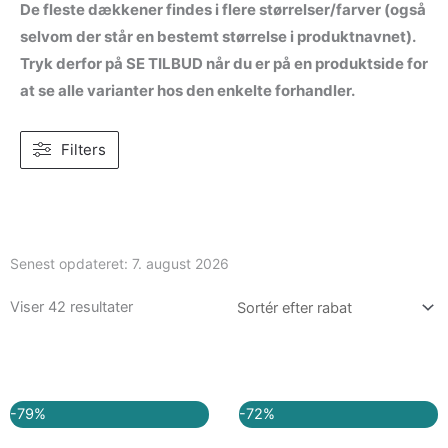
De fleste dækkener findes i flere størrelser/farver (også
selvom der står en bestemt størrelse i produktnavnet).
Tryk derfor på SE TILBUD når du er på en produktside for
at se alle varianter hos den enkelte forhandler.
Filters
Senest opdateret:
7. august 2026
Viser 42 resultater
Den
Den
Den
Den
-79%
-72%
oprindelige
aktuelle
oprindelige
aktuelle
pris
pris
pris
pris