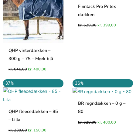
Finntack Pro Pritex
dækken
kr.
629,00
kr.
399,00
QHP vinterdækken –
300 g – 75 – Mørk blå
kr.
646,00
kr.
400,00
Den
Den
Den
Den
-37%
-36%
oprindelige
aktuelle
oprindelige
aktuelle
pris
pris
pris
pris
var:
er:
var:
er:
kr. 239,00.
kr. 150,00.
kr. 629,00.
kr. 400,00.
BR regndækken – 0 g –
QHP fleecedækken – 85
80
– Lilla
kr.
629,00
kr.
400,00
kr.
239,00
kr.
150,00