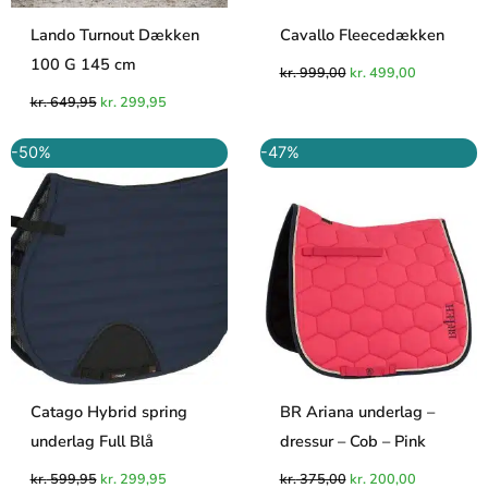
Lando Turnout Dækken
Cavallo Fleecedækken
100 G 145 cm
kr.
999,00
kr.
499,00
kr.
649,95
kr.
299,95
Den
Den
Den
Den
-50%
-47%
oprindelige
aktuelle
oprindelige
aktuelle
pris
pris
pris
pris
var:
er:
var:
er:
kr. 599,95.
kr. 299,95.
kr. 375,00.
kr. 200,00.
Catago Hybrid spring
BR Ariana underlag –
underlag Full Blå
dressur – Cob – Pink
kr.
599,95
kr.
299,95
kr.
375,00
kr.
200,00