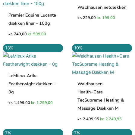
kr. 749,00.
kr. 599,00.
kr. 229,00.
kr. 199,00.
Waldhausen netdækken
Premier Equine Lucanta
kr.
229,00
kr.
199,00
dækken liner – 100g
kr.
749,00
kr.
599,00
Den
Den
Den
Den
-13%
-10%
oprindelige
aktuelle
oprindelige
aktuell
pris
pris
pris
pris
var:
er:
var:
er:
kr. 1.499,00.
kr. 1.299,00.
kr. 2.499,95.
kr. 2.2
LeMieux Arika
Featherwight dækken –
Waldhausen
0g
Health+Care
TecSupreme Heating &
kr.
1.499,00
kr.
1.299,00
Massage Dækken M
kr.
2.499,95
kr.
2.249,95
Den
Den
Den
Den
-7%
-7%