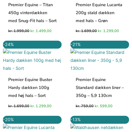
Premier Equine – Titan
Premier Equine Lucanta
450g vinterdækken
200g stald dækken
med Snug-Fit hals – Sort
med hals – Grøn
kr.
1.999,00
kr.
1.499,00
kr.
1.699,00
kr.
1.299,00
Den
Den
Den
Den
-24%
-21%
oprindelige
aktuelle
oprindelige
aktuelle
pris
pris
pris
pris
var:
er:
var:
er:
kr. 1.699,00.
kr. 1.299,00.
kr. 759,00.
kr. 599,00.
Premier Equine Buster
Premier Equine
Hardy dækken 100g
Standard dækken liner –
med høj hals – Sort
350g – 5,9 130cm
kr.
1.699,00
kr.
1.299,00
kr.
759,00
kr.
599,00
Den
Den
Den
Den
-20%
-13%
oprindelige
aktuelle
oprindelige
aktuelle
pris
pris
pris
pris
var:
er:
var:
er: