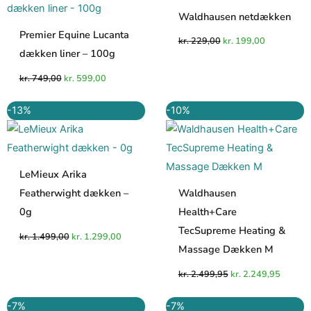
kr. 749,00.
kr. 599,00.
kr. 229,00.
kr. 199,00.
Waldhausen netdækken
Premier Equine Lucanta
kr.
229,00
kr.
199,00
dækken liner – 100g
kr.
749,00
kr.
599,00
Den
Den
Den
Den
-13%
-10%
oprindelige
aktuelle
oprindelige
aktuell
pris
pris
pris
pris
var:
er:
var:
er:
kr. 1.499,00.
kr. 1.299,00.
kr. 2.499,95.
kr. 2.2
LeMieux Arika
Featherwight dækken –
Waldhausen
0g
Health+Care
TecSupreme Heating &
kr.
1.499,00
kr.
1.299,00
Massage Dækken M
kr.
2.499,95
kr.
2.249,95
Den
Den
Den
Den
-7%
-7%