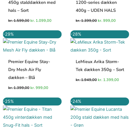
450g stalddækken med
1200-series dækken
hals – Sort
400g – UDEN HALS
kr.
1.599,00
kr.
1.099,00
kr.
1.399,00
kr.
999,00
Den
Den
Den
Den
-29%
-28%
oprindelige
aktuelle
oprindelige
aktuell
pris
pris
pris
pris
var:
er:
var:
er:
kr. 1.399,00.
kr. 999,00.
kr. 1.949,00.
kr. 1.3
Premier Equine Stay-
LeMieux Arika Storm-
Dry Mesh Air Fly
Tek dækken 350g – Sort
dækken – Blå
kr.
1.949,00
kr.
1.399,00
kr.
1.399,00
kr.
999,00
Den
Den
Den
Den
-25%
-24%
oprindelige
aktuelle
oprindelige
aktuell
pris
pris
pris
pris
var:
er:
var:
er:
kr. 1.999,00.
kr. 1.499,00.
kr. 1.699,00.
kr. 1.2