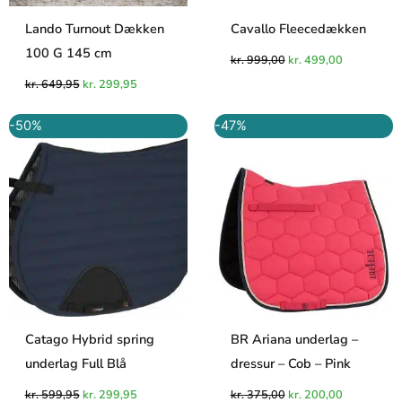
Lando Turnout Dækken
Cavallo Fleecedækken
100 G 145 cm
kr.
999,00
kr.
499,00
kr.
649,95
kr.
299,95
Den
Den
Den
Den
-50%
-47%
oprindelige
aktuelle
oprindelige
aktuelle
pris
pris
pris
pris
var:
er:
var:
er:
kr. 599,95.
kr. 299,95.
kr. 375,00.
kr. 200,00.
Catago Hybrid spring
BR Ariana underlag –
underlag Full Blå
dressur – Cob – Pink
kr.
599,95
kr.
299,95
kr.
375,00
kr.
200,00