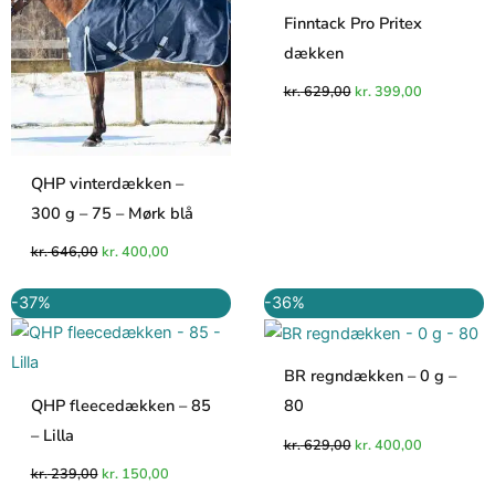
Finntack Pro Pritex
dækken
kr.
629,00
kr.
399,00
QHP vinterdækken –
300 g – 75 – Mørk blå
kr.
646,00
kr.
400,00
Den
Den
Den
Den
-37%
-36%
oprindelige
aktuelle
oprindelige
aktuelle
pris
pris
pris
pris
var:
er:
var:
er:
kr. 239,00.
kr. 150,00.
kr. 629,00.
kr. 400,00.
BR regndækken – 0 g –
QHP fleecedækken – 85
80
– Lilla
kr.
629,00
kr.
400,00
kr.
239,00
kr.
150,00