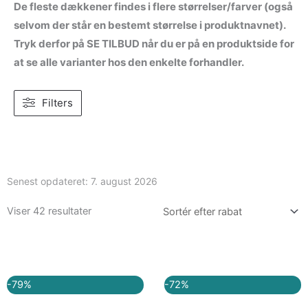
De fleste dækkener findes i flere størrelser/farver (også
selvom der står en bestemt størrelse i produktnavnet).
Tryk derfor på SE TILBUD når du er på en produktside for
at se alle varianter hos den enkelte forhandler.
Filters
Senest opdateret:
7. august 2026
Viser 42 resultater
Den
Den
Den
Den
-79%
-72%
oprindelige
aktuelle
oprindelige
aktuelle
pris
pris
pris
pris