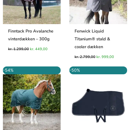
Finntack Pro Avalanche
Fenwick Liquid
vinterdækken – 300g
Titanium® stald &
cooler dækken
kr.
1.299,00
kr.
449,00
kr.
2.799,00
kr.
999,00
Den
Den
Den
Den
-54%
-50%
oprindelige
aktuelle
oprindelige
aktuelle
pris
pris
pris
pris
var:
er:
var:
er:
kr. 649,95.
kr. 299,95.
kr. 999,00.
kr. 499,00.