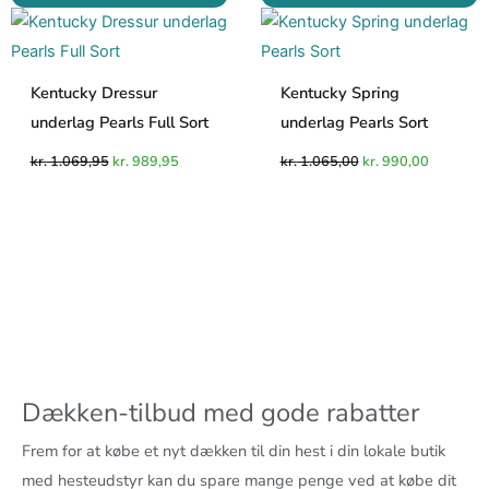
oprindelige
aktuelle
oprindelige
aktuelle
pris
pris
pris
pris
var:
er:
var:
er:
kr. 1.069,95.
kr. 989,95.
kr. 1.065,00.
kr. 990,0
Kentucky Dressur
Kentucky Spring
underlag Pearls Full Sort
underlag Pearls Sort
kr.
1.069,95
kr.
989,95
kr.
1.065,00
kr.
990,00
Dækken-tilbud med gode rabatter
Frem for at købe et nyt dækken til din hest i din lokale butik
med hesteudstyr kan du spare mange penge ved at købe dit