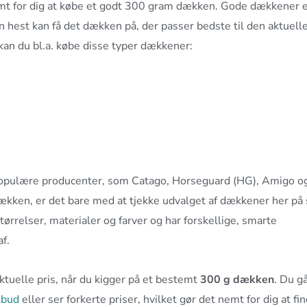
mt for dig at købe et godt 300 gram dækken. Gode dækkener 
din hest kan få det dækken på, der passer bedste til den aktuell
r kan du bl.a. købe disse typer dækkener:
populære producenter, som Catago, Horseguard (HG), Amigo o
ækken, er det bare med at tjekke udvalget af dækkener her på 
ørrelser, materialer og farver og har forskellige, smarte
f.
aktuelle pris, når du kigger på et bestemt
300 g dækken
. Du g
lbud
eller ser forkerte priser, hvilket gør det nemt for dig at fi