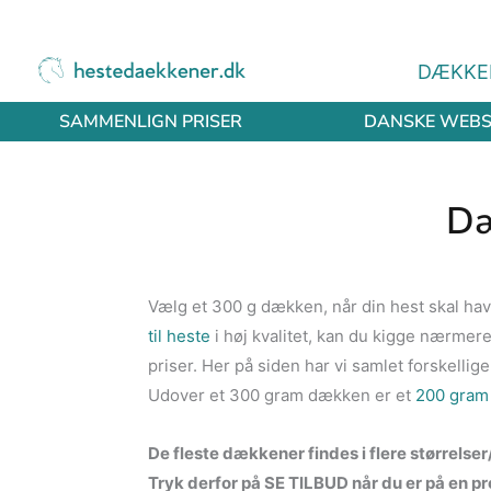
Gå
til
DÆKKE
indholdet
SAMMENLIGN PRISER
DANSKE WEB
Dæ
Vælg et 300 g dækken, når din hest skal ha
til heste
i høj kvalitet, kan du kigge nærmere
priser. Her på siden har vi samlet forskel
Udover et 300 gram dækken er et
200 gram
De fleste dækkener findes i flere størrelse
Tryk derfor på SE TILBUD når du er på en pro