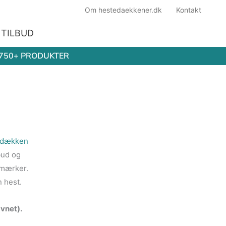
Om hestedaekkener.dk
Kontakt
TILBUD
750+ PRODUKTER
dækken
bud og
 mærker.
n hest.
vnet).