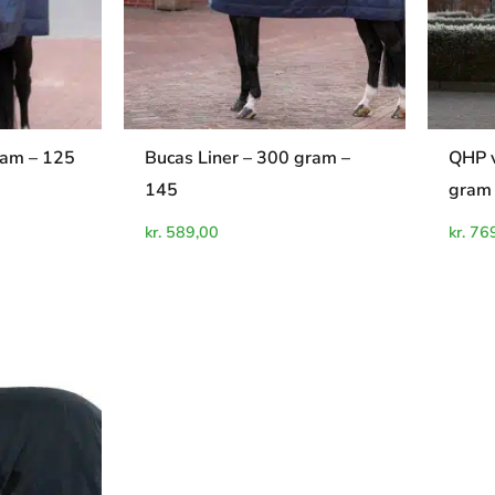
ram – 125
Bucas Liner – 300 gram –
QHP v
145
gram 
kr.
589,00
kr.
769