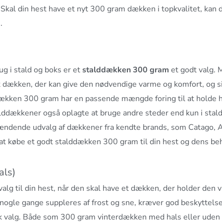
Skal din hest have et nyt 300 gram dækken i topkvalitet, kan 
.
ug i stald og boks er et
stalddækken 300 gram
et godt valg. 
t dækken, der kan give den nødvendige varme og komfort, og si
lddækken 300 gram har en passende mængde foring til at holde 
lddækkener også oplagte at bruge andre steder end kun i stal
spændende udvalg af dækkener fra kendte brands, som Catago,
at købe et godt stalddækken 300 gram til din hest og dens be
als)
valg til din hest, når den skal have et dækken, der holder den 
 nogle gange suppleres af frost og sne, kræver god beskyttelse
sk valg. Både som
300 gram
vinterdækken
med hals eller uden