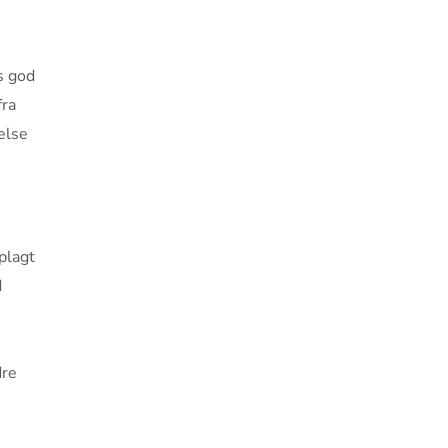
s god
fra
else
plagt
d
dre