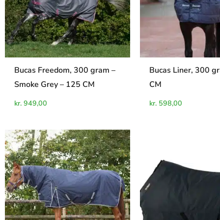
Bucas Freedom, 300 gram –
Bucas Liner, 300 g
Smoke Grey – 125 CM
CM
kr.
949,00
kr.
598,00