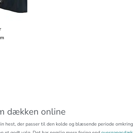
r
cm
am dækken online
 din hest, der passer til den kolde og blæsende periode omkring
en et godt valg. Det har nemlig mere foring end
overgangsdæk