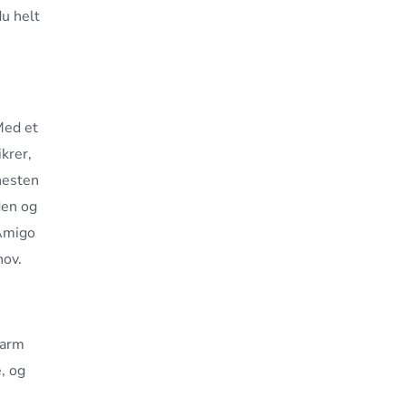
du helt
Med et
krer,
hesten
den og
 Amigo
hov.
varm
, og