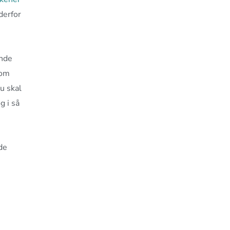
derfor
inde
som
u skal
g i så
de