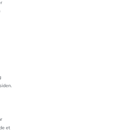
er
e
g
siden.
år
nde et