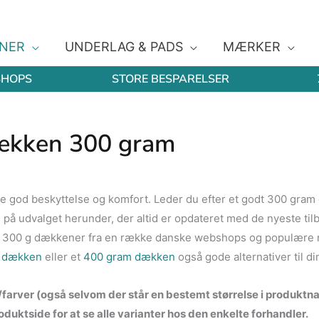
NER
UNDERLAG & PADS
MÆRKER
SHOPS
STORE BESPARELSER
kken 300 gram
ve god beskyttelse og komfort. Leder du efter et godt 300 gram
 på udvalget herunder, der altid er opdateret med de nyeste til
lige 300 g dækkener fra en række danske webshops og populære
 dækken
eller et
400 gram dækken
også gode alternativer til di
r/farver (også selvom der står en bestemt størrelse i produktna
duktside for at se alle varianter hos den enkelte forhandler.