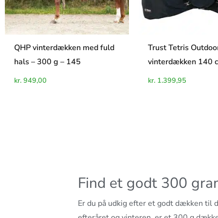
QHP vinterdækken med fuld
Trust Tetris Outdoo
hals – 300 g – 145
vinterdækken 140 
kr.
949,00
kr.
1.399,95
Find et godt 300 gr
Er du på udkig efter et godt dækken til
efteråret og vinteren, er et 300 g dækk