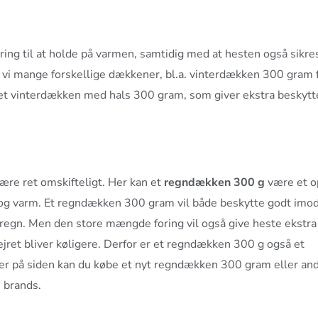
ring til at holde på varmen, samtidig med at hesten også sikre
 vi mange forskellige dækkener, bl.a. vinterdækken 300 gram 
 et vinterdækken
med hals
300 gram, som giver ekstra beskytt
være ret omskifteligt. Her kan et
regndækken 300 g
være et o
r og varm. Et regndækken 300 gram vil både beskytte godt imo
g regn. Men den store mængde foring vil også give heste ekstra
ejret bliver køligere. Derfor er et regndækken 300 g også et
er på siden kan du købe et nyt regndækken 300 gram eller an
 brands.