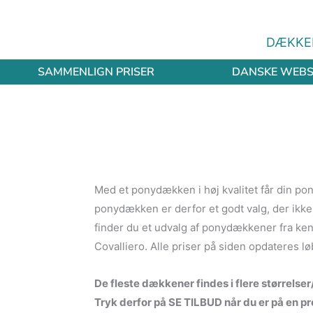
Gå
til
DÆKKE
indholdet
SAMMENLIGN PRISER
DANSKE WEB
Med et ponydækken i høj kvalitet får din pon
ponydækken er derfor et godt valg, der ikke 
finder du et udvalg af ponydækkener fra k
Covalliero. Alle priser på siden opdateres 
De fleste dækkener findes i flere størrelse
Tryk derfor på SE TILBUD når du er på en pro