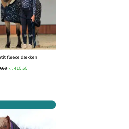
tit fleece dækken
,00
kr.
415,65
Den
Den
oprindelige
aktuelle
pris
pris
var:
er:
kr. 349,00.
kr. 296,65.