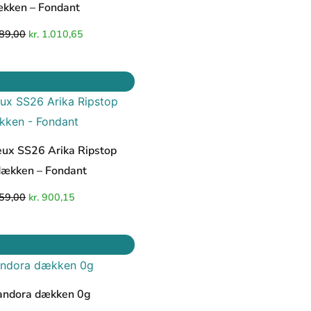
kken – Fondant
89,00
kr.
1.010,65
Den
Den
oprindelige
aktuelle
pris
pris
var:
er:
kr. 1.059,00.
kr. 900,15.
ux SS26 Arika Ripstop
ækken – Fondant
59,00
kr.
900,15
Den
Den
oprindelige
aktuelle
pris
pris
var:
er:
kr. 749,00.
kr. 636,65.
andora dækken 0g