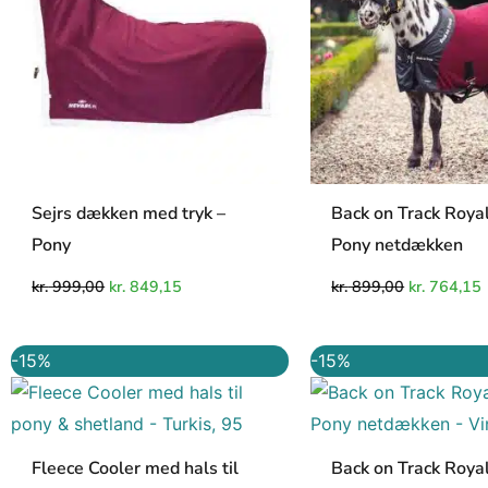
Sejrs dækken med tryk –
Back on Track Roya
Pony
Pony netdækken
kr.
999,00
kr.
849,15
kr.
899,00
kr.
764,15
Den
Den
Den
-15%
-15%
oprindelige
aktuelle
oprindelig
a
pris
pris
pris
p
var:
er:
var:
e
kr. 349,00.
kr. 296,65.
kr. 899,00.
k
Fleece Cooler med hals til
Back on Track Roya