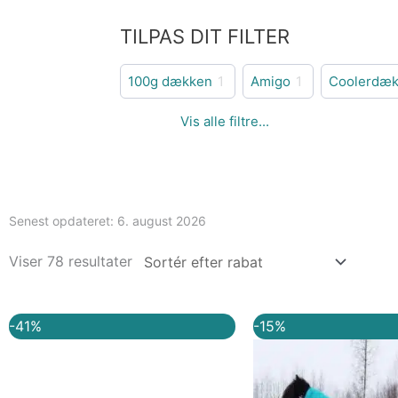
TILPAS DIT FILTER
100g dækken
1
Amigo
1
Coolerdæ
Senest opdateret:
6. august 2026
Viser 78 resultater
Den
Den
Den
-41%
-15%
oprindelige
aktuelle
oprindelig
a
pris
pris
pris
p
var:
er:
var:
e
kr. 849,00.
kr. 500,00.
kr. 799,00.
k