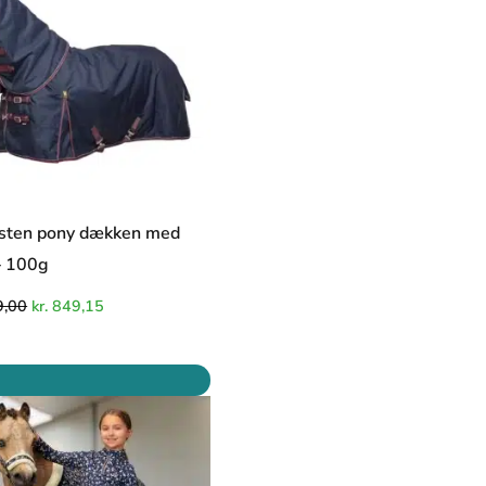
sten pony dækken med
– 100g
,00
kr.
849,15
Den
Den
oprindelige
aktuelle
pris
pris
var:
er:
kr. 489,00.
kr. 415,65.