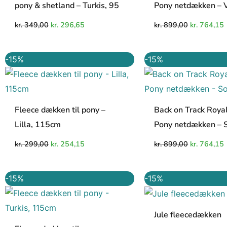
pony & shetland – Turkis, 95
Pony netdækken – 
kr.
349,00
kr.
296,65
kr.
899,00
kr.
764,15
Den
Den
Den
-15%
-15%
oprindelige
aktuelle
oprindelig
a
pris
pris
pris
p
var:
er:
var:
e
kr. 299,00.
kr. 254,15.
kr. 899,00.
k
Fleece dækken til pony –
Back on Track Roya
Lilla, 115cm
Pony netdækken – 
kr.
299,00
kr.
254,15
kr.
899,00
kr.
764,15
Den
Den
Den
-15%
-15%
oprindelige
aktuelle
oprindelig
a
pris
pris
pris
p
var:
er:
var:
e
kr. 299,00.
kr. 254,15.
kr. 279,00.
k
Jule fleecedækken