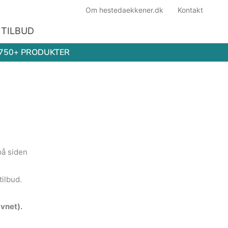
Om hestedaekkener.dk
Kontakt
TILBUD
750+ PRODUKTER
på siden
g
tilbud.
vnet).