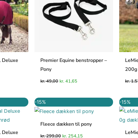
l Deluxe
Premier Equine benstropper –
LeMie
Pony
200g
kr.
49,00
kr.
41,65
kr.
1.5
Den
Den
Den
-15%
-15%
e
ktuelle
oprindelige
aktuelle
ris
pris
pris
r:
var:
er:
r. 764,15.
kr. 299,00.
kr. 254,15.
Fleece dækken til pony
l Deluxe
LeMie
kr.
299,00
kr.
254,15