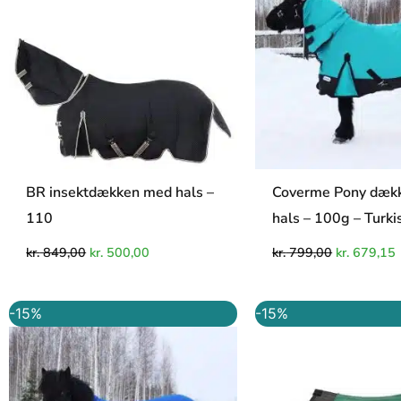
BR insektdækken med hals –
Coverme Pony dæk
110
hals – 100g – Turk
kr.
849,00
kr.
500,00
kr.
799,00
kr.
679,15
Den
Den
Den
-15%
-15%
oprindelige
aktuelle
oprindelig
a
pris
pris
pris
p
var:
er:
var:
e
kr. 629,00.
kr. 534,65.
kr. 899,00.
k