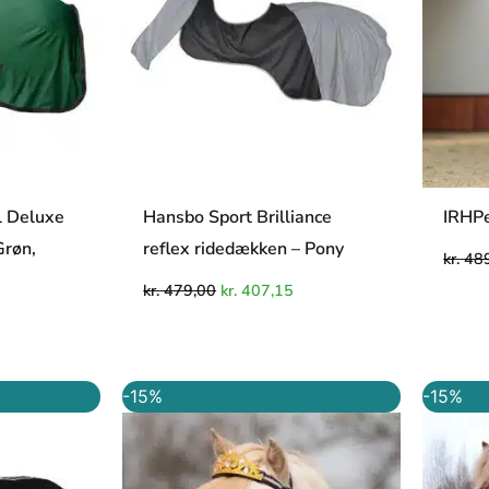
l Deluxe
Hansbo Sport Brilliance
IRHPe
Grøn,
reflex ridedækken – Pony
kr.
489
kr.
479,00
kr.
407,15
Den
Den
Den
-15%
-15%
e
ktuelle
oprindelige
aktuelle
ris
pris
pris
r:
var:
er:
r. 254,15.
kr. 49,00.
kr. 41,65.