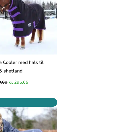
e Cooler med hals til
& shetland
,00
kr.
296,65
Den
Den
oprindelige
aktuelle
pris
pris
var:
er:
kr. 1.579,00.
kr. 1.342,15.