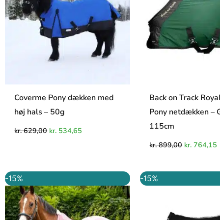
Coverme Pony dækken med
Back on Track Roya
høj hals – 50g
Pony netdækken – 
115cm
kr.
629,00
kr.
534,65
kr.
899,00
kr.
764,15
Den
Den
Den
-15%
-15%
oprindelige
aktuelle
oprindelig
a
pris
pris
pris
p
var:
er:
var:
e
kr. 849,00.
kr. 721,65.
kr. 299,00.
k