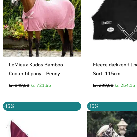
LeMieux Kudos Bamboo
Fleece dækken til p
Cooler til pony – Peony
Sort, 115cm
kr.
849,00
kr.
721,65
kr.
299,00
kr.
254,15
Den
Den
Den
-15%
-15%
oprindelige
aktuelle
oprindelig
a
pris
pris
pris
p
var:
er:
var:
e
kr. 999,00.
kr. 849,15.
kr. 899,00.
k