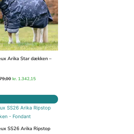
ux Arika Star dækken –
79,00
kr.
1.342,15
Den
Den
oprindelige
aktuelle
pris
pris
var:
er:
kr. 1.189,00.
kr. 1.010,65.
ux SS26 Arika Ripstop