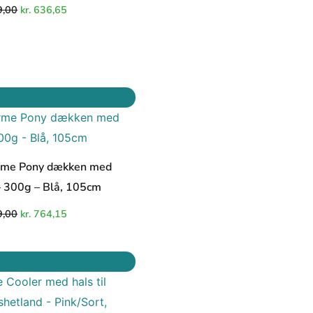
,00
kr.
636,65
Den
Den
oprindelige
aktuelle
pris
pris
var:
er:
kr. 899,00.
kr. 764,15.
rme Pony dækken med
– 300g – Blå, 105cm
,00
kr.
764,15
Den
Den
oprindelige
aktuelle
pris
pris
var:
er:
kr. 349,00.
kr. 296,65.