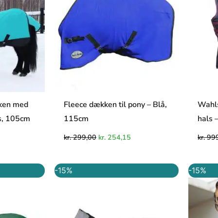
ken med
Fleece dækken til pony – Blå,
Wahl
is, 105cm
115cm
hals 
kr.
299,00
kr.
254,15
kr.
999
Den
Den
Den
-15%
-15%
e
ktuelle
oprindelige
aktuelle
ris
pris
pris
r:
var:
er:
r. 764,15.
kr. 479,00.
kr. 407,15.