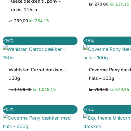
Fleece dækken til pony –
kr.
279,00
kr.
237,15
Turkis, 115cm
kr.
299,00
kr.
254,15
Den
Den
Den
-15%
-15%
oprindelige
aktuelle
oprindelig
a
pris
pris
pris
p
var:
er:
var:
e
kr. 1.199,00.
kr. 1.019,15.
kr. 799,00.
k
Wahlsten Carrot dækken –
Coverme Pony dæk
150g
hals – 100g
kr.
1.199,00
kr.
1.019,15
kr.
799,00
kr.
679,15
Den
Den
Den
-15%
-15%
oprindelige
aktuelle
oprindelig
a
pris
pris
pris
p
var:
er:
var:
e
kr. 899,00.
kr. 764,15.
kr. 679,00.
k