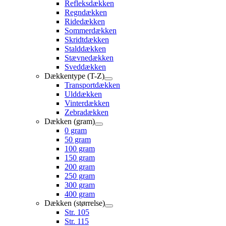
Refleksdækken
Regndækken
Ridedækken
Sommerdækken
Skridtdækken
Stalddækken
Stævnedækken
Sveddækken
Dækkentype (T-Z)
Transportdækken
Ulddækken
Vinterdækken
Zebradækken
Dækken (gram)
0 gram
50 gram
100 gram
150 gram
200 gram
250 gram
300 gram
400 gram
Dækken (størrelse)
Str. 105
Str. 115