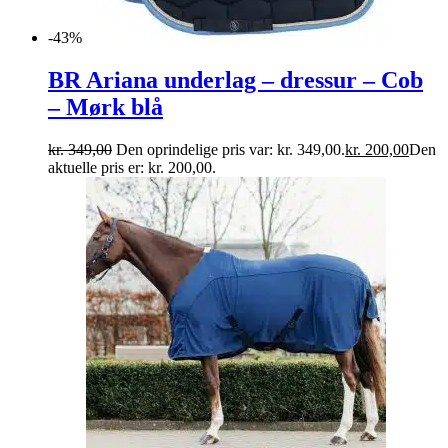
-43%
BR Ariana underlag – dressur – Cob
– Mørk blå
kr.
349,00
Den oprindelige pris var: kr. 349,00.
kr.
200,00
Den
aktuelle pris er: kr. 200,00.