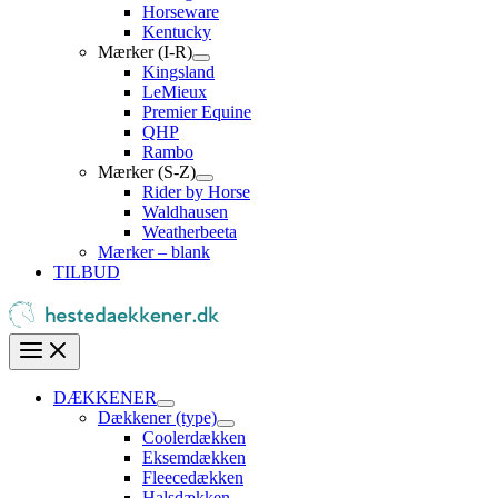
Horseware
Kentucky
Mærker (I-R)
Kingsland
LeMieux
Premier Equine
QHP
Rambo
Mærker (S-Z)
Rider by Horse
Waldhausen
Weatherbeeta
Mærker – blank
TILBUD
DÆKKENER
Dækkener (type)
Coolerdækken
Eksemdækken
Fleecedækken
Halsdækken