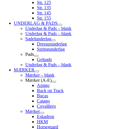
Str. 125
Str. 135
Str. 145
Str. 155
UNDERLAG & PADS
Underlag & Pads – blank
Underlag & Pads – blank
Sadelunderlag
Dressurunderlag
Springunderlag
Pads
Gelpads
Underlag & Pads – blank
MÆRKER
Mærker – blank
Mærker (A-E)
Amigo
Back on Track
Bucas
Catago
Covalliero
Mærker
Eskadron
HKM
Horseguard