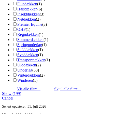
Fluedækken
(
1
)
Halsdækken
(
6
)
Insektdækken
(
3
)
Netdækken
(
2
)
Premier Equine
(
3
)
QHP
(
1
)
Regndækken
(
1
)
Sommerdækken
(
1
)
Springunderlag
(
1
)
Stalddækken
(
1
)
Sveddækken
(
1
)
Transportdækken
(
1
)
Ulddækken
(
2
)
Underlag
(
33
)
Vinterdækken
(
2
)
Winderen
(
1
)
Show
(
199
)
Cancel
Senest opdateret:
31. juli 2026