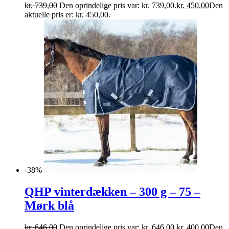
kr.
739,00
Den oprindelige pris var: kr. 739,00.
kr.
450,00
Den
aktuelle pris er: kr. 450,00.
-38%
QHP vinterdækken – 300 g – 75 –
Mørk blå
kr.
646,00
Den oprindelige pris var: kr. 646,00.
kr.
400,00
Den