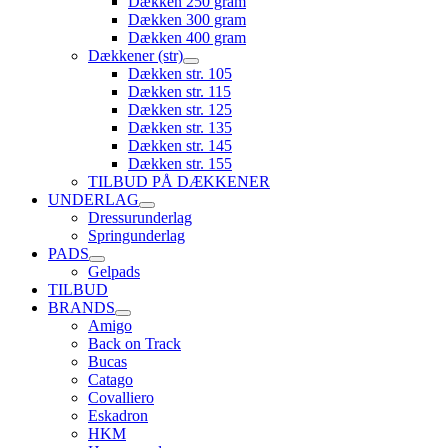
Dækken 250 gram
Dækken 300 gram
Dækken 400 gram
Dækkener (str)
Dækken str. 105
Dækken str. 115
Dækken str. 125
Dækken str. 135
Dækken str. 145
Dækken str. 155
TILBUD PÅ DÆKKENER
UNDERLAG
Dressurunderlag
Springunderlag
PADS
Gelpads
TILBUD
BRANDS
Amigo
Back on Track
Bucas
Catago
Covalliero
Eskadron
HKM