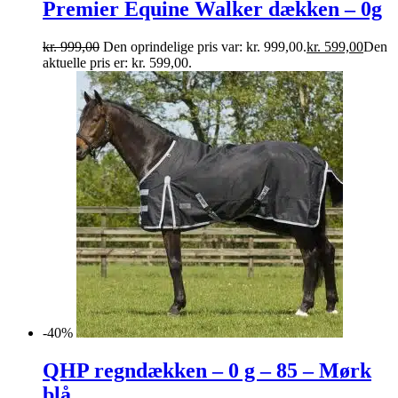
Premier Equine Walker dækken – 0g
kr.
999,00
Den oprindelige pris var: kr. 999,00.
kr.
599,00
Den
aktuelle pris er: kr. 599,00.
-40%
QHP regndækken – 0 g – 85 – Mørk
blå