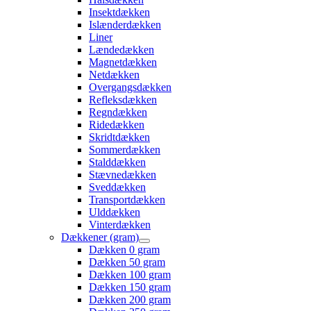
Insektdækken
Islænderdækken
Liner
Lændedækken
Magnetdækken
Netdækken
Overgangsdækken
Refleksdækken
Regndækken
Ridedækken
Skridtdækken
Sommerdækken
Stalddækken
Stævnedækken
Sveddækken
Transportdækken
Ulddækken
Vinterdækken
Dækkener (gram)
Dækken 0 gram
Dækken 50 gram
Dækken 100 gram
Dækken 150 gram
Dækken 200 gram