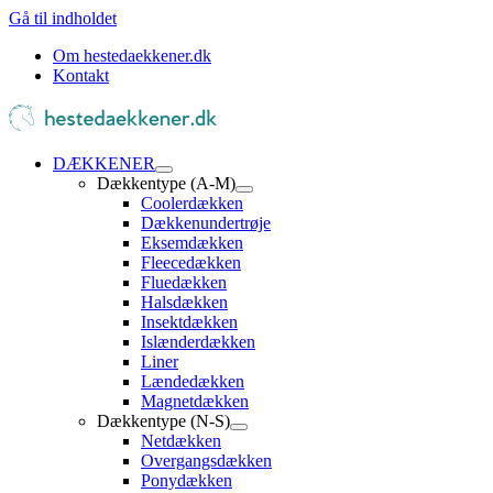
Gå til indholdet
Om hestedaekkener.dk
Kontakt
DÆKKENER
Dækkentype (A-M)
Coolerdækken
Dækkenundertrøje
Eksemdækken
Fleecedækken
Fluedækken
Halsdækken
Insektdækken
Islænderdækken
Liner
Lændedækken
Magnetdækken
Dækkentype (N-S)
Netdækken
Overgangsdækken
Ponydækken