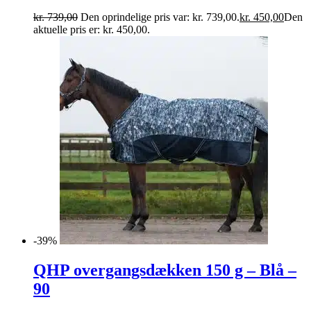
kr.
739,00
Den oprindelige pris var: kr. 739,00.
kr.
450,00
Den
aktuelle pris er: kr. 450,00.
-39%
QHP overgangsdækken 150 g – Blå –
90