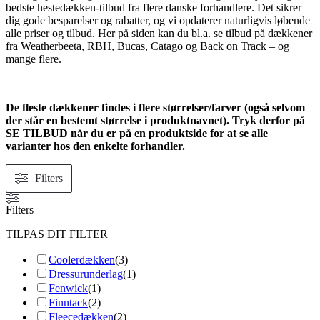
bedste hestedækken-tilbud fra flere danske forhandlere. Det sikrer
dig gode besparelser og rabatter, og vi opdaterer naturligvis løbende
alle priser og tilbud. Her på siden kan du bl.a. se tilbud på dækkener
fra Weatherbeeta, RBH, Bucas, Catago og Back on Track – og
mange flere.
De fleste dækkener findes i flere størrelser/farver (også selvom
der står en bestemt størrelse i produktnavnet). Tryk derfor på
SE TILBUD når du er på en produktside for at se alle
varianter hos den enkelte forhandler.
Filters
Filters
TILPAS DIT FILTER
Coolerdækken
(
3
)
Dressurunderlag
(
1
)
Fenwick
(
1
)
Finntack
(
2
)
Fleecedækken
(
2
)