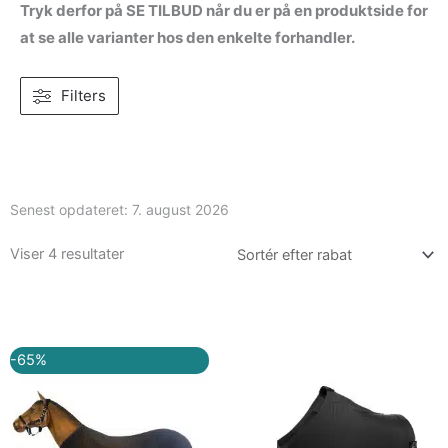
Tryk derfor på SE TILBUD når du er på en produktside for
at se alle varianter hos den enkelte forhandler.
Filters
Senest opdateret:
7. august 2026
Viser 4 resultater
Den
Den
-65%
oprindelige
aktuelle
pris
pris
var:
er:
kr. 1.999,95.
kr. 699,95.