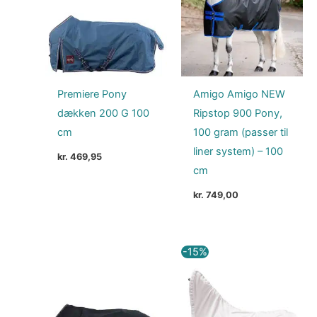
Premiere Pony
Amigo Amigo NEW
dækken 200 G 100
Ripstop 900 Pony,
cm
100 gram (passer til
liner system) – 100
kr.
469,95
cm
kr.
749,00
Den
Den
-15%
oprindelige
aktuell
pris
pris
var:
er:
kr. 499,00.
kr. 424