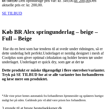
kr.
349,00
Den oprindelige pris var: kr. 349,00.
kr.
200,00
Den
aktuelle pris er: kr. 200,00.
SE TILBUD
Køb BR Alex springunderlag – beige –
Full – Beige
Har du en hest som har tendens til at svede under ridningen, så er
dette underlag helt perfekt.Underlaget er nemlig designet i mesh af
Coolplus som giver optimal cirkulation og holder hesten tør under
underlaget. Underlaget er quick dry, som gør at det tø
Dette produkt er måske tilgængeligt i flere størrelser/varianter.
Tryk på SE TILBUD for at se alle varianter hos forhandleren
og læse mere om produktet.
*Alle viste priser hentes automatisk fra forhandlernes hjemmesider og opdateres hurtigst
muligt her på siden. Gældende pris vil altid være prisen hos forhandleren.
3 grunde til at bruge hestedaekkener.dk