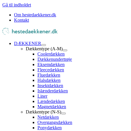
Gå til indholdet
Om hestedaekkener.dk
Kontakt
DÆKKENER
Dækkentype (A-M)
Coolerdækken
Dækkenundertrøje
Eksemdækken
Fleecedækken
Fluedækken
Halsdækken
Insektdækken
Islænderdækken
Liner
Lændedækken
Magnetdækken
Dækkentype (N-S)
Netdækken
Overgangsdækken
Ponydækken