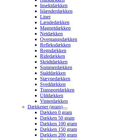
Insektdækken
Islænderdækken
Liner
Lændedækken
Magnetdækken
Netdækken
Overgangsdækken
Refleksdækken
Regndækken
Ridedækken
Skridtdækken
Sommerdækken
Stalddækken
Stævnedækken
Sveddækken
Transportdækken
Ulddækken
Vinterdækken
Dækkener (gram)
Dækken 0 gram
Dækken 50 gram
Dækken 100 gram
Dækken 150 gram
Dækken 200 gram