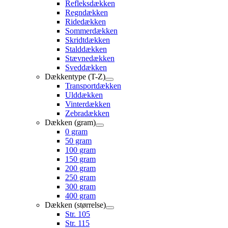
Refleksdækken
Regndækken
Ridedækken
Sommerdækken
Skridtdækken
Stalddækken
Stævnedækken
Sveddækken
Dækkentype (T-Z)
Transportdækken
Ulddækken
Vinterdækken
Zebradækken
Dækken (gram)
0 gram
50 gram
100 gram
150 gram
200 gram
250 gram
300 gram
400 gram
Dækken (størrelse)
Str. 105
Str. 115