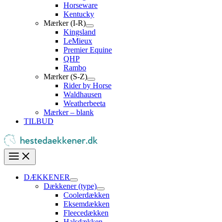
Horseware
Kentucky
Mærker (I-R)
Kingsland
LeMieux
Premier Equine
QHP
Rambo
Mærker (S-Z)
Rider by Horse
Waldhausen
Weatherbeeta
Mærker – blank
TILBUD
DÆKKENER
Dækkener (type)
Coolerdækken
Eksemdækken
Fleecedækken
Halsdækken