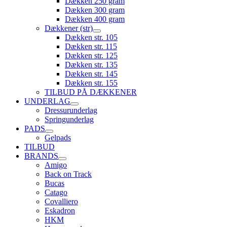
Dækken 250 gram
Dækken 300 gram
Dækken 400 gram
Dækkener (str)
Dækken str. 105
Dækken str. 115
Dækken str. 125
Dækken str. 135
Dækken str. 145
Dækken str. 155
TILBUD PÅ DÆKKENER
UNDERLAG
Dressurunderlag
Springunderlag
PADS
Gelpads
TILBUD
BRANDS
Amigo
Back on Track
Bucas
Catago
Covalliero
Eskadron
HKM