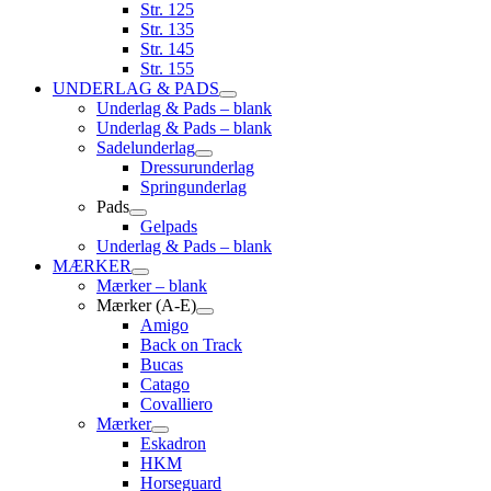
Str. 125
Str. 135
Str. 145
Str. 155
UNDERLAG & PADS
Underlag & Pads – blank
Underlag & Pads – blank
Sadelunderlag
Dressurunderlag
Springunderlag
Pads
Gelpads
Underlag & Pads – blank
MÆRKER
Mærker – blank
Mærker (A-E)
Amigo
Back on Track
Bucas
Catago
Covalliero
Mærker
Eskadron
HKM
Horseguard