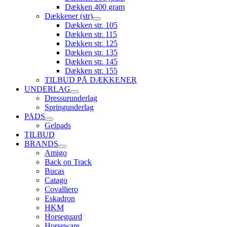
Dækken 400 gram
Dækkener (str)
Dækken str. 105
Dækken str. 115
Dækken str. 125
Dækken str. 135
Dækken str. 145
Dækken str. 155
TILBUD PÅ DÆKKENER
UNDERLAG
Dressurunderlag
Springunderlag
PADS
Gelpads
TILBUD
BRANDS
Amigo
Back on Track
Bucas
Catago
Covalliero
Eskadron
HKM
Horseguard
Horseware