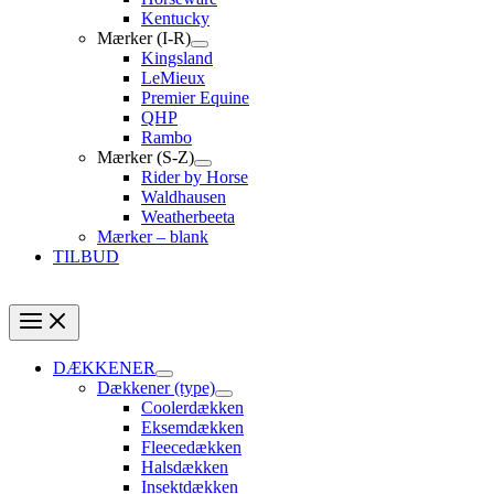
Kentucky
Mærker (I-R)
Kingsland
LeMieux
Premier Equine
QHP
Rambo
Mærker (S-Z)
Rider by Horse
Waldhausen
Weatherbeeta
Mærker – blank
TILBUD
DÆKKENER
Dækkener (type)
Coolerdækken
Eksemdækken
Fleecedækken
Halsdækken
Insektdækken