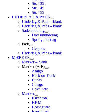
Str. 135
Str. 145
Str. 155
UNDERLAG & PADS
Underlag & Pads – blank
Underlag & Pads – blank
Sadelunderlag
Dressurunderlag
Springunderlag
Pads
Gelpads
Underlag & Pads – blank
MÆRKER
Mærker – blank
Mærker (A-E)
Amigo
Back on Track
Bucas
Catago
Covalliero
Mærker
Eskadron
HKM
Horseguard
Horseware