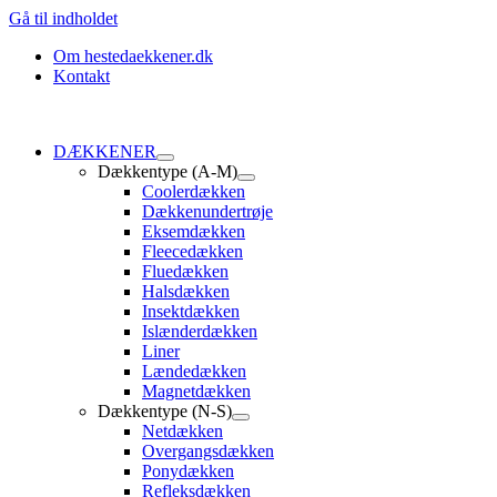
Gå til indholdet
Om hestedaekkener.dk
Kontakt
DÆKKENER
Dækkentype (A-M)
Coolerdækken
Dækkenundertrøje
Eksemdækken
Fleecedækken
Fluedækken
Halsdækken
Insektdækken
Islænderdækken
Liner
Lændedækken
Magnetdækken
Dækkentype (N-S)
Netdækken
Overgangsdækken
Ponydækken
Refleksdækken