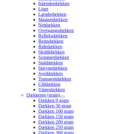
Islænderdækken
Liner
Lændedækken
Magnetdækken
Netdækken
Overgangsdækken
Refleksdækken
Regndækken
Ridedækken
Skridtdækken
Sommerdækken
Stalddækken
Stævnedækken
Sveddækken
Transportdækken
Ulddækken
Vinterdækken
Dækkener (gram)
Dækken 0 gram
Dækken 50 gram
Dækken 100 gram
Dækken 150 gram
Dækken 200 gram
Dækken 250 gram
Dækken 300 gram