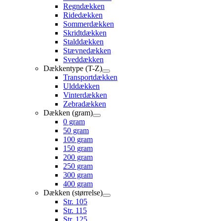
Regndækken
Ridedækken
Sommerdækken
Skridtdækken
Stalddækken
Stævnedækken
Sveddækken
Dækkentype (T-Z)
Transportdækken
Ulddækken
Vinterdækken
Zebradækken
Dækken (gram)
0 gram
50 gram
100 gram
150 gram
200 gram
250 gram
300 gram
400 gram
Dækken (størrelse)
Str. 105
Str. 115
Str. 125