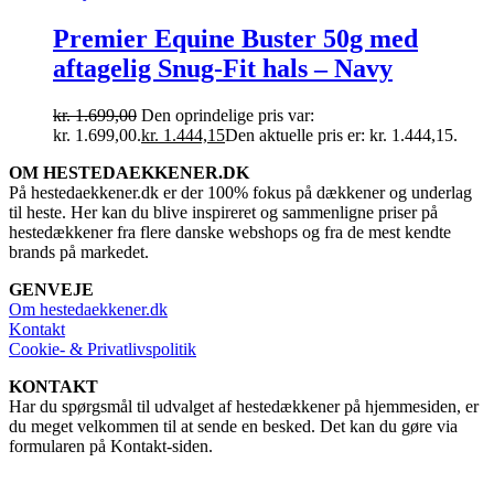
Premier Equine Buster 50g med
aftagelig Snug-Fit hals – Navy
kr.
1.699,00
Den oprindelige pris var:
kr. 1.699,00.
kr.
1.444,15
Den aktuelle pris er: kr. 1.444,15.
OM HESTEDAEKKENER.DK
På hestedaekkener.dk er der 100% fokus på dækkener og underlag
til heste. Her kan du blive inspireret og sammenligne priser på
hestedækkener fra flere danske webshops og fra de mest kendte
brands på markedet.
GENVEJE
Om hestedaekkener.dk
Kontakt
Cookie- & Privatlivspolitik
KONTAKT
Har du spørgsmål til udvalget af hestedækkener på hjemmesiden, er
du meget velkommen til at sende en besked. Det kan du gøre via
formularen på Kontakt-siden.