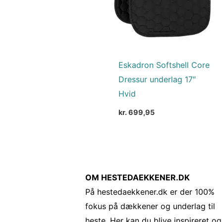
Eskadron Softshell Core
Dressur underlag 17″
Hvid
kr.
699,95
OM HESTEDAEKKENER.DK
På hestedaekkener.dk er der 100%
fokus på dækkener og underlag til
heste. Her kan du blive inspireret og