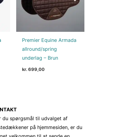
a
Premier Equine Armada
allround/spring
underlag – Brun
kr.
699,00
NTAKT
 du spørgsmål til udvalget af
stedækkener på hjemmesiden, er du
get velkommen til at sende en