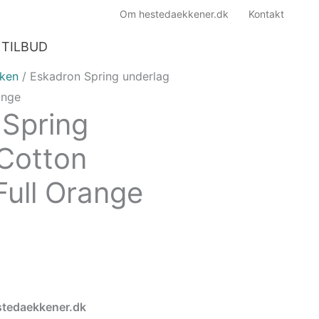
Om hestedaekkener.dk
Kontakt
TILBUD
ken
/ Eskadron Spring underlag
ange
 Spring
Cotton
Full Orange
estedaekkener.dk