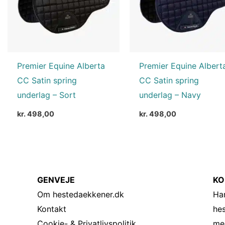
Premier Equine Alberta
Premier Equine Albert
CC Satin spring
CC Satin spring
underlag – Sort
underlag – Navy
kr.
498,00
kr.
498,00
GENVEJE
KO
Om hestedaekkener.dk
Har
Kontakt
he
Cookie- & Privatlivspolitik
me