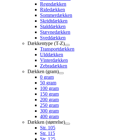
Regndækken
Ridedækken
Sommerdækken
Skridtdækken
Stalddækken
Stævnedækken
Sveddækken
Dækkentype (T-Z)
Transportdækken
Ulddækken
Vinterdækken
Zebradækken
Dækken (gram)
0 gram
50 gram
100 gram
150 gram
200 gram
250 gram
300 gram
400 gram
Dækken (størrelse)
Str. 105
Str. 115
Str. 125