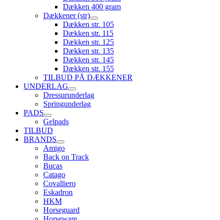
Dækken 400 gram
Dækkener (str)
Dækken str. 105
Dækken str. 115
Dækken str. 125
Dækken str. 135
Dækken str. 145
Dækken str. 155
TILBUD PÅ DÆKKENER
UNDERLAG
Dressurunderlag
Springunderlag
PADS
Gelpads
TILBUD
BRANDS
Amigo
Back on Track
Bucas
Catago
Covalliero
Eskadron
HKM
Horseguard
Horseware