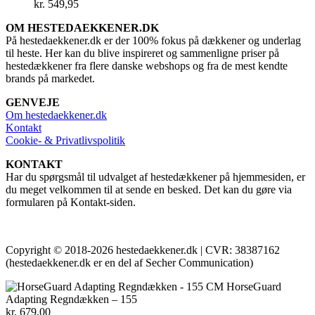
kr.
549,95
OM HESTEDAEKKENER.DK
På hestedaekkener.dk er der 100% fokus på dækkener og underlag
til heste. Her kan du blive inspireret og sammenligne priser på
hestedækkener fra flere danske webshops og fra de mest kendte
brands på markedet.
GENVEJE
Om hestedaekkener.dk
Kontakt
Cookie- & Privatlivspolitik
KONTAKT
Har du spørgsmål til udvalget af hestedækkener på hjemmesiden, er
du meget velkommen til at sende en besked. Det kan du gøre via
formularen på Kontakt-siden.
Copyright © 2018-2026 hestedaekkener.dk | CVR: 38387162
(hestedaekkener.dk er en del af Secher Communication)
HorseGuard
Adapting Regndækken – 155
kr.
679,00