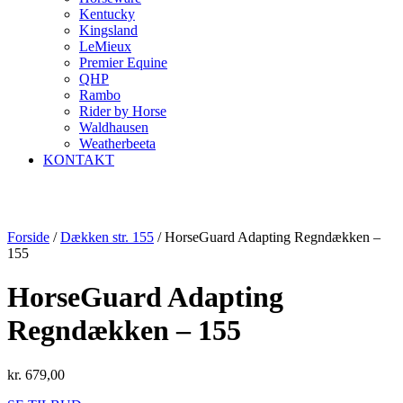
Kentucky
Kingsland
LeMieux
Premier Equine
QHP
Rambo
Rider by Horse
Waldhausen
Weatherbeeta
KONTAKT
Forside
/
Dækken str. 155
/ HorseGuard Adapting Regndækken –
155
HorseGuard Adapting
Regndækken – 155
kr.
679,00