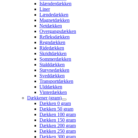
Islænderdækken
Liner
Lændedækken
Magnetdækken
Netdækken
Overgangsdækken
Refleksdækken
Regndækken
Ridedækken
Skridtdækken
Sommerdækken
Stalddækken
Stævnedækken
Sveddækken
Transportdækken
Ulddækken
Vinterdækken
Dækkener (gram)
Dækken 0 gram
Dækken 50 gram
Dækken 100 gram
Dækken 150 gram
Dækken 200 gram
Dækken 250 gram
Dækken 300 gram