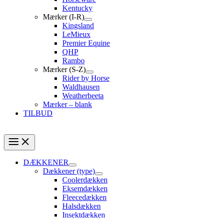
Kentucky
Mærker (I-R)
Kingsland
LeMieux
Premier Equine
QHP
Rambo
Mærker (S-Z)
Rider by Horse
Waldhausen
Weatherbeeta
Mærker – blank
TILBUD
DÆKKENER
Dækkener (type)
Coolerdækken
Eksemdækken
Fleecedækken
Halsdækken
Insektdækken