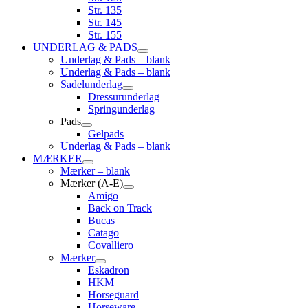
Str. 135
Str. 145
Str. 155
UNDERLAG & PADS
Underlag & Pads – blank
Underlag & Pads – blank
Sadelunderlag
Dressurunderlag
Springunderlag
Pads
Gelpads
Underlag & Pads – blank
MÆRKER
Mærker – blank
Mærker (A-E)
Amigo
Back on Track
Bucas
Catago
Covalliero
Mærker
Eskadron
HKM
Horseguard
Horseware