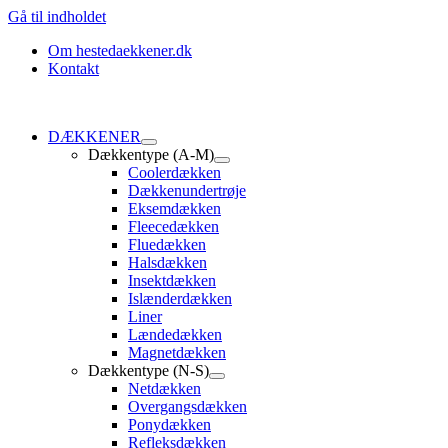
Gå til indholdet
Om hestedaekkener.dk
Kontakt
DÆKKENER
Dækkentype (A-M)
Coolerdækken
Dækkenundertrøje
Eksemdækken
Fleecedækken
Fluedækken
Halsdækken
Insektdækken
Islænderdækken
Liner
Lændedækken
Magnetdækken
Dækkentype (N-S)
Netdækken
Overgangsdækken
Ponydækken
Refleksdækken