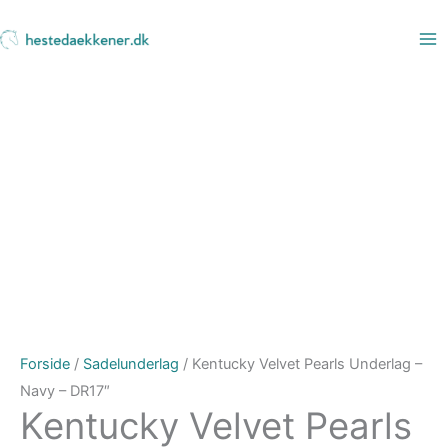
Gå
til
indholdet
Forside
/
Sadelunderlag
/ Kentucky Velvet Pearls Underlag –
Navy – DR17″
Kentucky Velvet Pearls