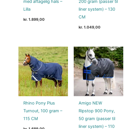
med aftagelig hals –
200 gram (passer til
Lilla
liner system) – 130
CM
kr.
1.899,00
kr.
1.049,00
Rhino Pony Plus
Amigo NEW
Turnout, 100 gram –
Ripstop 900 Pony,
115 CM
50 gram (passer til
liner system) – 110
kr.
1.689,00