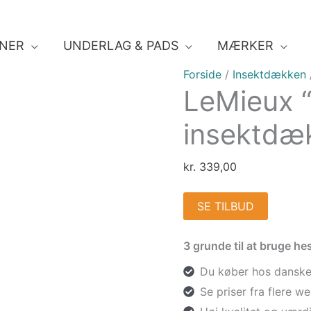
NER
UNDERLAG & PADS
MÆRKER
Forside
/
Insektdækken
LeMieux “
insektdæ
kr.
339,00
SE TILBUD
3 grunde til at bruge h
Du køber hos danske
Se priser fra flere 