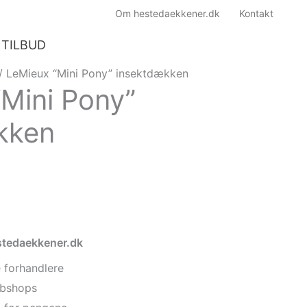
Om hestedaekkener.dk
Kontakt
TILBUD
/ LeMieux “Mini Pony” insektdækken
Mini Pony”
kken
estedaekkener.dk
 forhandlere
webshops