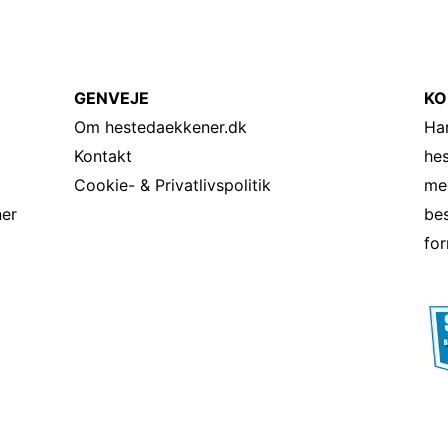
GENVEJE
KO
Om hestedaekkener.dk
Har
Kontakt
he
Cookie- & Privatlivspolitik
me
ner
bes
for