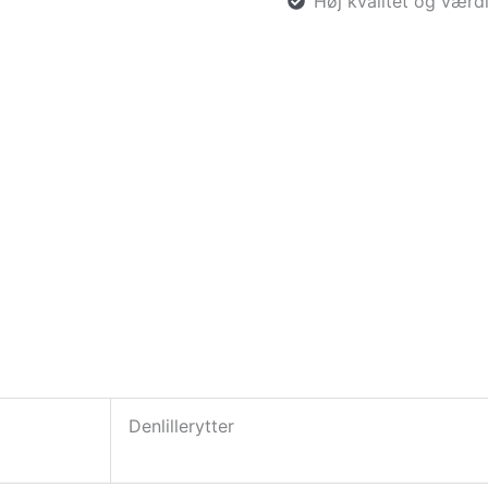
Høj kvalitet og værd
Denlillerytter