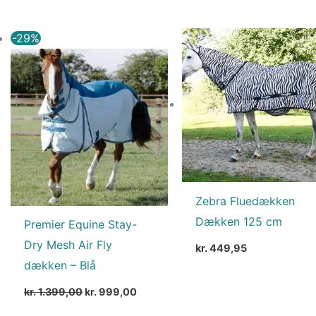
Den
Den
-29%
oprindelige
aktuelle
pris
pris
var:
er:
kr. 1.399,00.
kr. 999,00.
Zebra Fluedækken
Dækken 125 cm
Premier Equine Stay-
Dry Mesh Air Fly
kr.
449,95
dækken – Blå
kr.
1.399,00
kr.
999,00