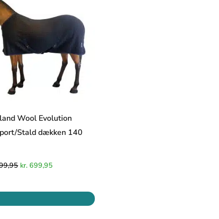
kr. 1.999,95.
kr. 699,95.
land Wool Evolution
port/Stald dækken 140
99,95
kr.
699,95
Den
Den
oprindelige
aktuelle
pris
pris