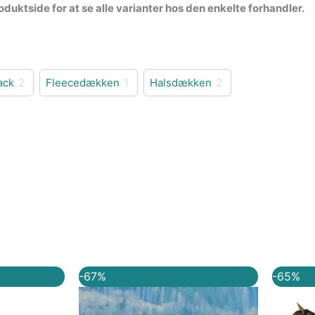
duktside for at se alle varianter hos den enkelte forhandler.
ack
2
Fleecedækken
1
Halsdækken
2
Den
Den
Den
-67%
-65%
e
ktuelle
oprindelige
aktuelle
ris
pris
pris
r:
var:
er: