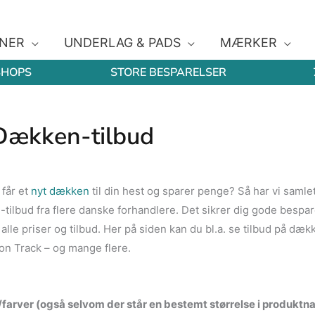
NER
UNDERLAG & PADS
MÆRKER
SHOPS
STORE BESPARELSER
Dækken-tilbud
 får et
nyt dækken
til din hest og sparer penge? Så har vi samlet
ilbud fra flere danske forhandlere. Det sikrer dig gode bespar
 alle priser og tilbud. Her på siden kan du bl.a. se tilbud på dæk
n Track – og mange flere.
r/farver (også selvom der står en bestemt størrelse i produktna