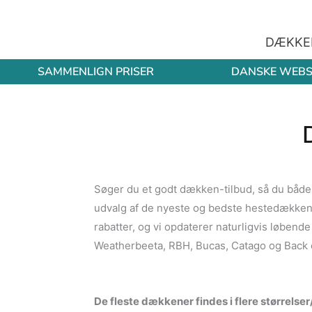
Gå
til
DÆKKE
indholdet
SAMMENLIGN PRISER
DANSKE WEB
Søger du et godt dækken-tilbud, så du både
udvalg af de nyeste og bedste hestedækken-t
rabatter, og vi opdaterer naturligvis løbende
Weatherbeeta, RBH, Bucas, Catago og Back o
De fleste dækkener findes i flere størrelse