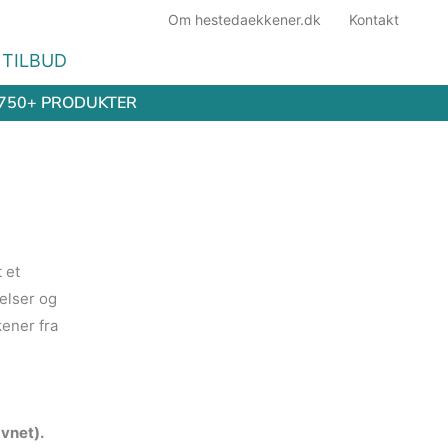
Om hestedaekkener.dk
Kontakt
TILBUD
750+ PRODUKTER
 et
elser og
kener fra
vnet).