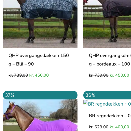
QHP overgangsdækken 150
QHP overgangsdæ
g – Blå – 90
g – bordeaux – 100
kr.
739,00
kr.
450,00
kr.
739,00
kr.
450,00
Den
Den
Den
-37%
-36%
oprindelige
aktuelle
oprindelig
a
pris
pris
pris
p
var:
er:
var:
e
kr. 239,00.
kr. 150,00.
kr. 629,00.
k
BR regndækken – 0
kr.
629,00
kr.
400,00