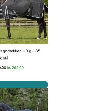
egndækken – 0 g – 85
k blå
,00
kr.
299,00
Den
Den
oprindelige
aktuelle
pris
pris
var:
er:
kr. 629,00.
kr. 399,00.