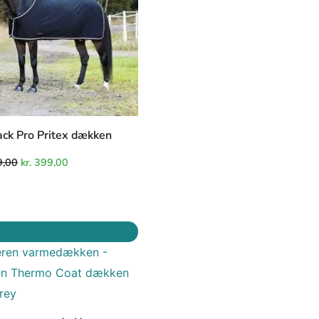
ack Pro Pritex dækken
,00
kr.
399,00
Den
Den
oprindelige
aktuelle
pris
pris
var:
er:
kr. 949,00.
kr. 649,00.