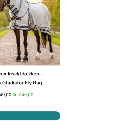
kr. 1.349,00.
kr. 749,00.
ux Insektdækken –
 Gladiator Fly Rug
49,00
kr.
749,00
Den
Den
oprindelige
aktuelle
pris
pris
var:
er:
kr. 349,00.
kr. 200,00.