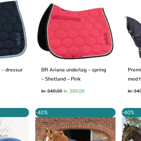
 – dressur
BR Ariana underlag – spring
Prem
– Shetland – Pink
med h
kr.
349,00
kr.
200,00
kr.
349
Den
Den
Den
-40%
-40%
e
ktuelle
oprindelige
aktuelle
ris
pris
pris
r:
var:
er:
r. 250,00.
kr. 999,00.
kr. 599,00.