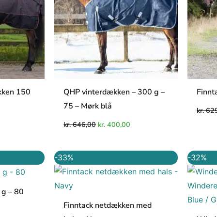
kken 150
QHP vinterdækken – 300 g –
Finnt
75 – Mørk blå
kr.
629
kr.
646,00
kr.
400,00
Den
Den
Den
-33%
-32%
e
ktuelle
oprindelige
aktuelle
ris
pris
pris
r:
var:
er:
r. 400,00.
kr. 449,00.
kr. 299,00.
 g – 80
Finntack netdækken med