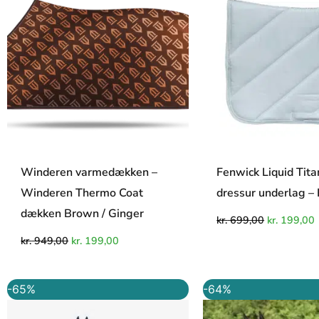
kr. 949,00.
kr. 199,00.
kr. 699,00.
k
Winderen varmedækken –
Fenwick Liquid Tit
Winderen Thermo Coat
dressur underlag – 
dækken Brown / Ginger
kr.
699,00
kr.
199,00
kr.
949,00
kr.
199,00
Den
Den
Den
-65%
-64%
oprindelige
aktuelle
oprindel
pris
pris
pris