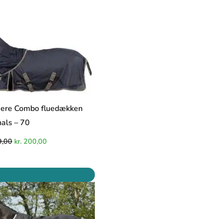
iere Combo fluedækken
als – 70
,00
kr.
200,00
Den
Den
oprindelige
aktuelle
pris
pris
var:
er:
kr. 499,00.
kr. 299,00.