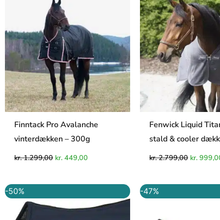
var:
er:
var:
kr. 1.299,00.
kr. 449,00.
kr. 2.799
Finntack Pro Avalanche
Fenwick Liquid Tit
vinterdækken – 300g
stald & cooler dæk
kr.
1.299,00
kr.
449,00
kr.
2.799,00
kr.
999,0
Den
Den
Den
-50%
-47%
oprindelige
aktuelle
oprindelig
a
pris
pris
pris
p
var:
er:
var:
e