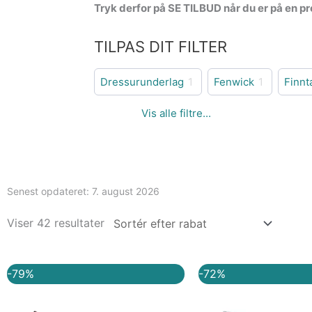
Tryk derfor på SE TILBUD når du er på en pro
TILPAS DIT FILTER
Dressurunderlag
1
Fenwick
1
Finnt
Senest opdateret:
7. august 2026
Viser 42 resultater
Den
Den
Den
-79%
-72%
oprindelige
aktuelle
oprindelig
a
pris
pris
pris
p
var:
er:
var:
e