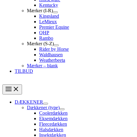
Kentucky
Mærker (I-R)
Kingsland
LeMieux
Premier Equine
QHP
Rambo
Mærker (S-Z)
Rider by Horse
Waldhausen
Weatherbeeta
Mærker – blank
TILBUD
DÆKKENER
Dækkener (type)
Coolerdækken
Eksemdækken
Fleecedækken
Halsdækken
Insektdækken