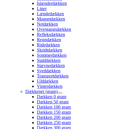
Islænderdækken
Liner
Lændedækken
Magnetdækken
Netdækken
Overgangsdækken
Refleksdækken
Regndækken
Ridedækken
Skridtdækken
Sommerdækken
Stalddækken
Stævnedækken
Sveddækken
Transportdækken
Ulddækken
Vinterdækken
Dækkener (gram)
Dækken 0 gram
Dækken 50 gram
Dækken 100 gram
Dækken 150 gram
Dækken 200 gram
Dækken 250 gram
Dækken 300 gram