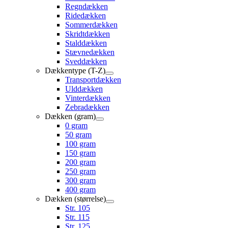
Regndækken
Ridedækken
Sommerdækken
Skridtdækken
Stalddækken
Stævnedækken
Sveddækken
Dækkentype (T-Z)
Transportdækken
Ulddækken
Vinterdækken
Zebradækken
Dækken (gram)
0 gram
50 gram
100 gram
150 gram
200 gram
250 gram
300 gram
400 gram
Dækken (størrelse)
Str. 105
Str. 115
Str. 125