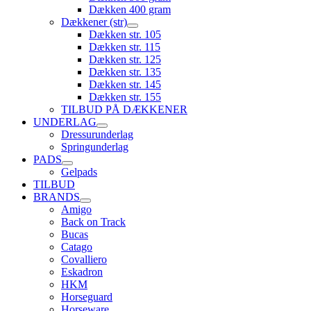
Dækken 400 gram
Dækkener (str)
Dækken str. 105
Dækken str. 115
Dækken str. 125
Dækken str. 135
Dækken str. 145
Dækken str. 155
TILBUD PÅ DÆKKENER
UNDERLAG
Dressurunderlag
Springunderlag
PADS
Gelpads
TILBUD
BRANDS
Amigo
Back on Track
Bucas
Catago
Covalliero
Eskadron
HKM
Horseguard
Horseware