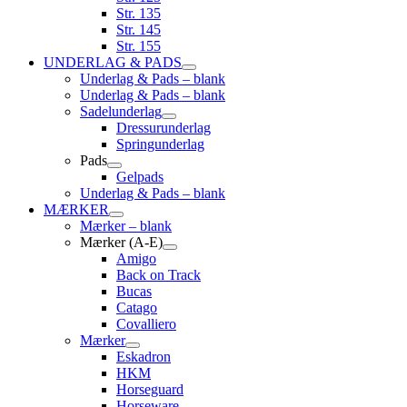
Str. 135
Str. 145
Str. 155
UNDERLAG & PADS
Underlag & Pads – blank
Underlag & Pads – blank
Sadelunderlag
Dressurunderlag
Springunderlag
Pads
Gelpads
Underlag & Pads – blank
MÆRKER
Mærker – blank
Mærker (A-E)
Amigo
Back on Track
Bucas
Catago
Covalliero
Mærker
Eskadron
HKM
Horseguard
Horseware