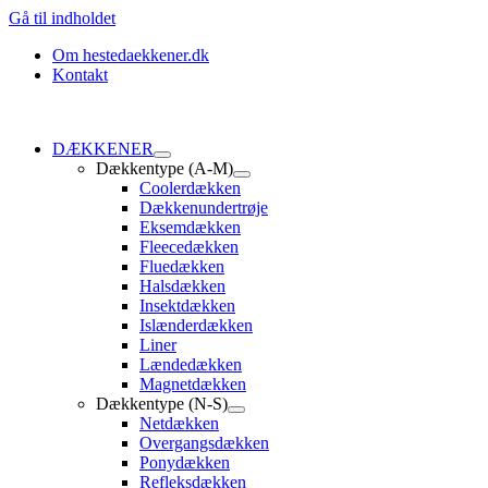
Gå til indholdet
Om hestedaekkener.dk
Kontakt
DÆKKENER
Dækkentype (A-M)
Coolerdækken
Dækkenundertrøje
Eksemdækken
Fleecedækken
Fluedækken
Halsdækken
Insektdækken
Islænderdækken
Liner
Lændedækken
Magnetdækken
Dækkentype (N-S)
Netdækken
Overgangsdækken
Ponydækken
Refleksdækken