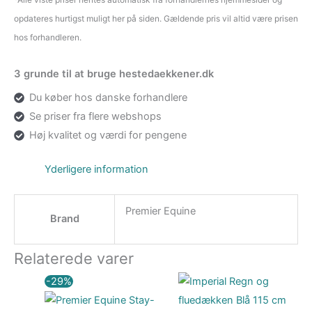
opdateres hurtigst muligt her på siden. Gældende pris vil altid være prisen
hos forhandleren.
3 grunde til at bruge hestedaekkener.dk
Du køber hos danske forhandlere
Se priser fra flere webshops
Høj kvalitet og værdi for pengene
Yderligere information
Premier Equine
Brand
Relaterede varer
Den
Den
-29%
oprindelige
aktuelle
pris
pris
var:
er: