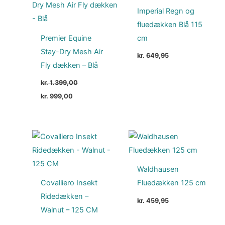
kr. 1.399,00.
kr. 999,00.
Imperial Regn og
fluedækken Blå 115
Premier Equine
cm
Stay-Dry Mesh Air
kr.
649,95
Fly dækken – Blå
kr.
1.399,00
kr.
999,00
Waldhausen
Covalliero Insekt
Fluedækken 125 cm
Ridedækken –
kr.
459,95
Walnut – 125 CM