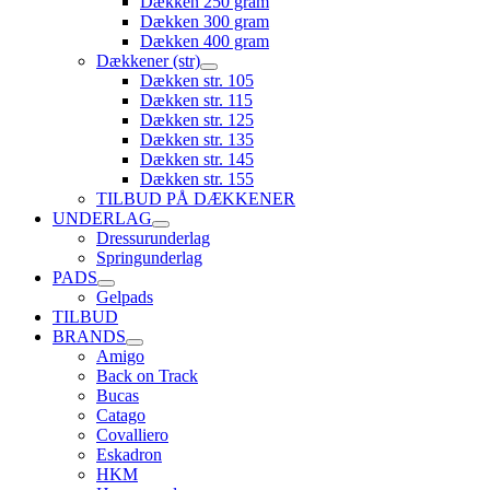
Dækken 250 gram
Dækken 300 gram
Dækken 400 gram
Dækkener (str)
Dækken str. 105
Dækken str. 115
Dækken str. 125
Dækken str. 135
Dækken str. 145
Dækken str. 155
TILBUD PÅ DÆKKENER
UNDERLAG
Dressurunderlag
Springunderlag
PADS
Gelpads
TILBUD
BRANDS
Amigo
Back on Track
Bucas
Catago
Covalliero
Eskadron
HKM