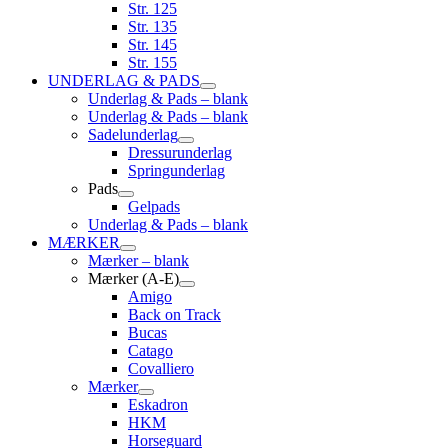
Str. 125
Str. 135
Str. 145
Str. 155
UNDERLAG & PADS
Underlag & Pads – blank
Underlag & Pads – blank
Sadelunderlag
Dressurunderlag
Springunderlag
Pads
Gelpads
Underlag & Pads – blank
MÆRKER
Mærker – blank
Mærker (A-E)
Amigo
Back on Track
Bucas
Catago
Covalliero
Mærker
Eskadron
HKM
Horseguard