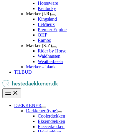
Horseware
Kentucky
Mærker (I-R)
Kingsland
LeMieux
Premier Equine
QHP
Rambo
Mærker (S-Z)
Rider by Horse
Waldhausen
Weatherbeeta
Mærker – blank
TILBUD
DÆKKENER
Dækkener (type)
Coolerdækken
Eksemdækken
Fleecedækken
Halsdækken