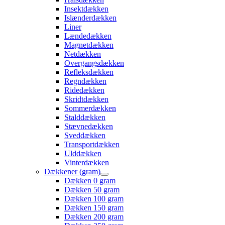
Insektdækken
Islænderdækken
Liner
Lændedækken
Magnetdækken
Netdækken
Overgangsdækken
Refleksdækken
Regndækken
Ridedækken
Skridtdækken
Sommerdækken
Stalddækken
Stævnedækken
Sveddækken
Transportdækken
Ulddækken
Vinterdækken
Dækkener (gram)
Dækken 0 gram
Dækken 50 gram
Dækken 100 gram
Dækken 150 gram
Dækken 200 gram