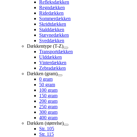
Refleksdækken
Regndækken
Ridedækken
Sommerdækken
Skridtdækken
Stalddækken
Stævnedækken
Sveddækken
Dækkentype (T-Z)
Transportdækken
Ulddækken
Vinterdækken
Zebradækken
Dækken (gram)
0 gram
50 gram
100 gram
150 gram
200 gram
250 gram
300 gram
400 gram
Dækken (størrelse)
Str. 105
Str. 115