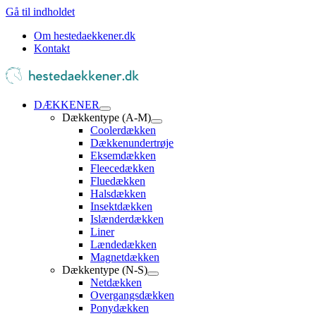
Gå til indholdet
Om hestedaekkener.dk
Kontakt
DÆKKENER
Dækkentype (A-M)
Coolerdækken
Dækkenundertrøje
Eksemdækken
Fleecedækken
Fluedækken
Halsdækken
Insektdækken
Islænderdækken
Liner
Lændedækken
Magnetdækken
Dækkentype (N-S)
Netdækken
Overgangsdækken
Ponydækken