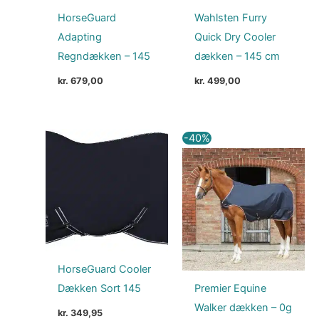
HorseGuard
Wahlsten Furry
Adapting
Quick Dry Cooler
Regndækken – 145
dækken – 145 cm
kr.
679,00
kr.
499,00
Den
Den
-40%
oprindelige
aktuell
pris
pris
var:
er:
kr. 999,00.
kr. 599
HorseGuard Cooler
Dækken Sort 145
Premier Equine
Walker dækken – 0g
kr.
349,95