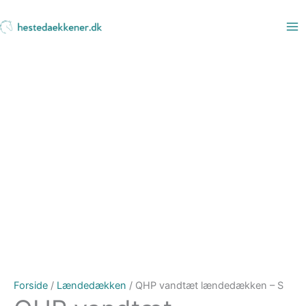
Gå
til
indholdet
Forside
/
Lændedækken
/ QHP vandtæt lændedækken – S