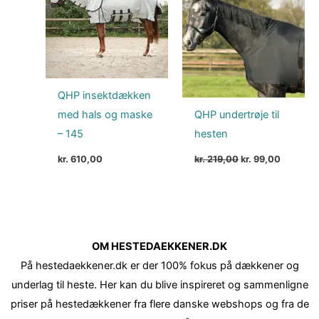
kr. 219,00.
kr. 99,00
QHP insektdækken
med hals og maske
QHP undertrøje til
– 145
hesten
kr.
610,00
kr.
219,00
kr.
99,00
OM HESTEDAEKKENER.DK
På hestedaekkener.dk er der 100% fokus på dækkener og
underlag til heste. Her kan du blive inspireret og sammenligne
priser på hestedækkener fra flere danske webshops og fra de