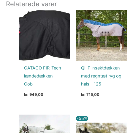
Relaterede varer
CATAGO FIR-Tech
QHP insektdækken
lændedækken –
med regntæt ryg og
Cob
hals – 125
kr.
949,00
kr.
715,00
Den
Den
-55%
oprindelige
aktuelle
pris
pris
var:
er: