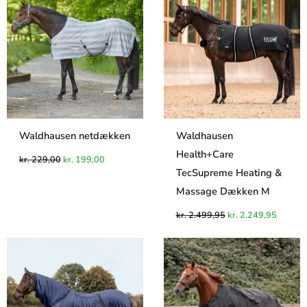
var:
er:
var:
er:
kr. 229,00.
kr. 199,00.
kr. 2.499,95.
kr. 2.2
Waldhausen netdækken
Waldhausen
Health+Care
kr.
229,00
kr.
199,00
TecSupreme Heating &
Massage Dækken M
kr.
2.499,95
kr.
2.249,95