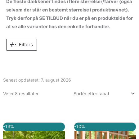
De fleste dækkener findes i flere størrelser/farver (også
selvom der står en bestemt størrelse i produktnavnet).
Tryk derfor på SE TILBUD når du er på en produktside for
at se alle varianter hos den enkelte forhandler.
Filters
Senest opdateret:
7. august 2026
Viser 8 resultater
Den
Den
Den
Den
-13%
-10%
oprindelige
aktuelle
oprindelige
aktuell
pris
pris
pris
pris