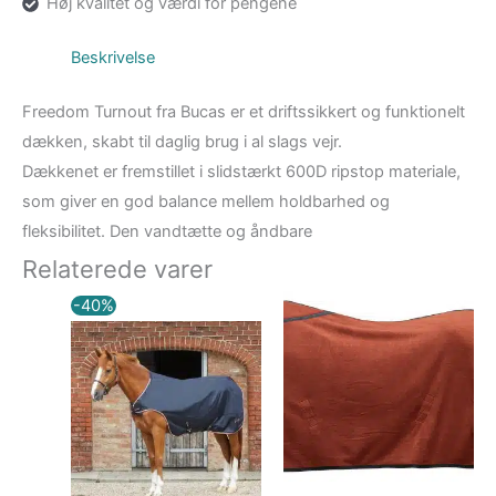
Høj kvalitet og værdi for pengene
Beskrivelse
Freedom Turnout fra Bucas er et driftssikkert og funktionelt
dækken, skabt til daglig brug i al slags vejr.
Dækkenet er fremstillet i slidstærkt 600D ripstop materiale,
som giver en god balance mellem holdbarhed og
fleksibilitet. Den vandtætte og åndbare
Relaterede varer
Den
Den
-40%
oprindelige
aktuelle
pris
pris
var:
er:
kr. 999,00.
kr. 599,00.