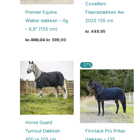
Covalliero
Premier Equine
Fleecedækken Aw
Walker dækken – 0g
2025 135 cm
– 6,9″ (155 cm)
kr.
449,95
kr.
999,00
kr.
599,00
Den
Den
-37%
oprindelige
aktuell
pris
pris
var:
er:
kr. 629,00.
kr. 399
Horse Guard
Turnout Dækken
Finntack Pro Pritex
400 gr 105 cm
dækken – 135,