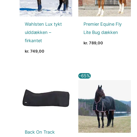
Wahlsten Lux tykt
Premier Equine Fly
ulddækken –
Lite Bug dækken
firkantet
kr.
789,00
kr.
749,00
Den
Den
-65%
oprindelige
aktuelle
pris
pris
var:
er:
kr. 1.299,00.
kr. 449,00.
Back On Track