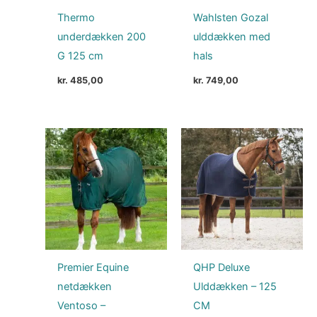
Thermo
Wahlsten Gozal
underdækken 200
ulddækken med
G 125 cm
hals
kr.
485,00
kr.
749,00
Premier Equine
QHP Deluxe
netdækken
Ulddækken – 125
Ventoso –
CM